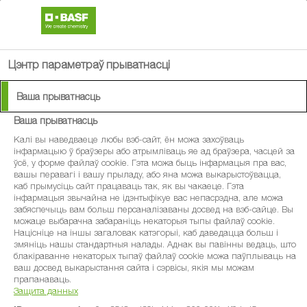
search
menu
Цэнтр параметраў прыватнасці
Ваша прыватнасць
Ваша прыватнасць
®
Харвига
Калі вы наведваеце любы вэб-сайт, ён можа захоўваць
інфармацыю ў браўзеры або атрымліваць яе ад браўзера, часцей за
ўсё, у форме файлаў cookie. Гэта можа быць інфармацыя пра вас,
Истинный мультифунгицид
вашы перавагі і вашу прыладу, або яна можа выкарыстоўвацца,
каб прымусіць сайт працаваць так, як вы чакаеце. Гэта
інфармацыя звычайна не ідэнтыфікуе вас непасрэдна, але можа
забяспечыць вам больш персаналізаваны досвед на вэб-сайце. Вы
можаце выбарачна забараніць некаторыя тыпы файлаў cookie.
Націсніце на іншы загаловак катэгорыі, каб даведацца больш і
змяніць нашы стандартныя налады. Аднак вы павінны ведаць, што
блакіраванне некаторых тыпаў файлаў cookie можа паўплываць на
ваш досвед выкарыстання сайта і сэрвісы, якія мы можам
прапанаваць.
Защита данных