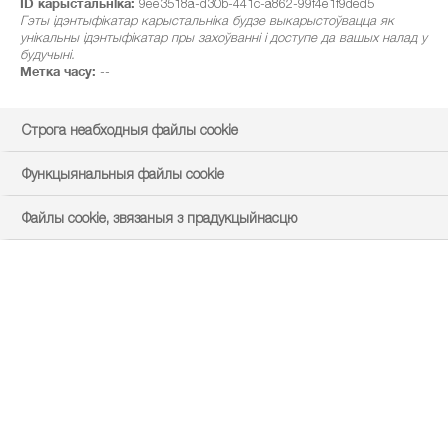
ID карыстальніка:
9ee3518a-d30b-441c-a862-99f4e1f9ded5
Гэты ідэнтыфікатар карыстальніка будзе выкарыстоўвацца як
унікальны ідэнтыфікатар пры захоўванні і доступе да вашых налад у
будучыні.
Метка часу:
--
Строга неабходныя файлы cookie
Функцыянальныя файлы cookie
Файлы cookie, звязаныя з прадукцыйнасцю
location_on
НАЙТИ ДИСТРИБЬЮТОРА